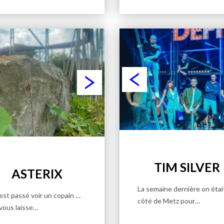
TIM SILVER
ASTERIX
La semaine dernière on étai
est passé voir un copain …
côté de Metz pour…
vous laisse…