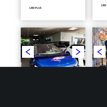
LIRE
LIRE PLUS
GRAVITY
C’est la rentrée !!Le temps
Ret