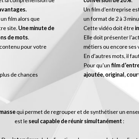
et la compréhension de
conversion de 20%
.
’avantages.
Un film d’entreprise e
un film alors que
un format de 2 à 3 minu
re site.
Une minute de
Cette vidéo doit être
i
ions de mots
.
Elle doit présenter l’act
u contenu pour votre
métiers ou encore ses 
En d’autres mots, il fau
Pour qu’un
film d’entr
plus de chances
ajoutée, original, cou
 masse
qui permet de regrouper et de synthétiser un ensem
est le
seul capable de réunir simultanément
: