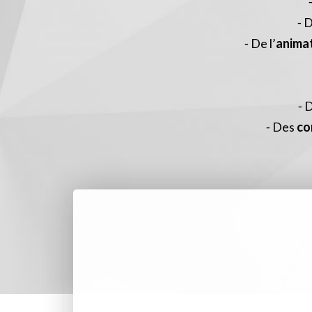
⁃ 
⁃ De l’
anima
⁃ 
⁃ Des
co