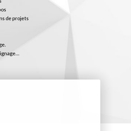
s
pos
ns de projets
ge.
moignage…