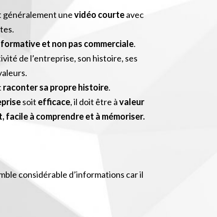
st généralement une
vidéo courte
avec
tes.
nformative et non pas commerciale
.
ivité de l’entreprise, son histoire, ses
valeurs.
t
raconter sa propre histoire
.
eprise
soit
efficace
, il doit être à
valeur
rt, facile à comprendre et à mémoriser.
ble considérable d’informations car il