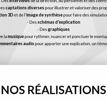
⁃ Des
interviews
de la direction, du personnel et des client
Des
captations diverses
pour illustrer et valoriser des pro
tion 3D
et de l’
image de synthèse
pour faire des simulatio
⁃ Des
schémas d’explication
⁃ Des
graphiques
De la
musique
pour rythmer, nuancer et ponctuer le monta
mmentaires audio
pour apporter une explication, un té
NOS RÉALISATIONS