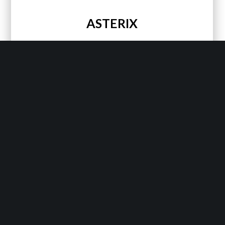
ASTERIX
On est passé voir un copain … On vous laisse…
LIRE PLUS