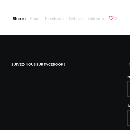
Share :
Email
Facebook
Twitter
Linkedin
2
SUIVEZ-NOUS SUR FACEBOOK !
I
A