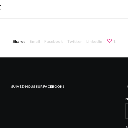
E
Share :
Email
Facebook
Twitter
Linkedin
1
SUIVEZ-NOUS SUR FACEBOOK !
I
A