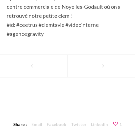
centre commerciale de Noyelles-Godault où on a
retrouvé notre petite clem !
#id: #ceetrus #clemtavie #videointerne
#agencegravity
Share :
Email
Facebook
Twitter
Linkedin
1