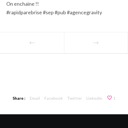
On enchaine !!
#rapidparebrise #sep #pub #agencegravity
Share :
Email
Facebook
Twitter
Linkedin
1