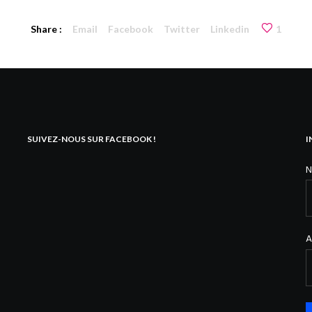
Share :
Email
Facebook
Twitter
Linkedin
1
SUIVEZ-NOUS SUR FACEBOOK !
I
A